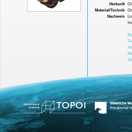
Herkunft
Or
Material/Technik
Or
Nachweis
Lo
In
Ra
To
Vo
Re
Ze