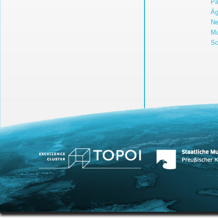
Pa
Äg
Ne
Mu
Sc