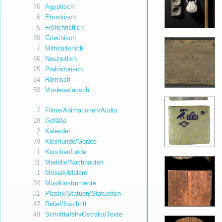
76
Ägyptisch
6
Etruskisch
5
Frühchristlich
30
Griechisch
7
Mittelalterlich
56
Neuzeitlich
25
Prähistorisch
34
Römisch
50
Vorderasiatisch
7
Filme/Animationen/Audio
19
Gefäße
2
Kalender
79
Kleinfunde/Geräte
1
Knochenfunde
31
Modelle/Nachbauten
1
Mosaik/Malerei
34
Musikinstrumente
31
Plastik/Statuen/Statuetten
47
Relief/Inschrift
49
Schrifttafeln/Ostraka/Texte