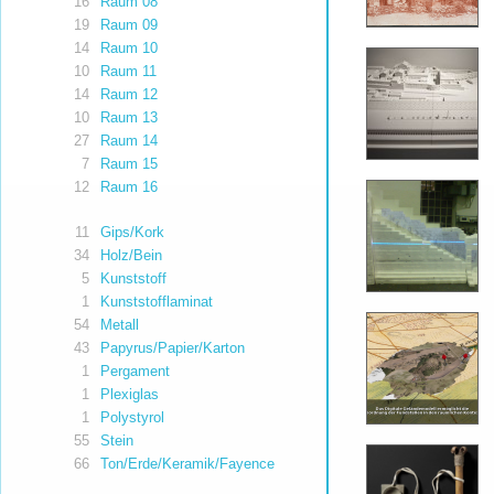
16
Raum 08
19
Raum 09
14
Raum 10
10
Raum 11
14
Raum 12
10
Raum 13
27
Raum 14
7
Raum 15
12
Raum 16
11
Gips/Kork
34
Holz/Bein
5
Kunststoff
1
Kunststofflaminat
54
Metall
43
Papyrus/Papier/Karton
1
Pergament
1
Plexiglas
1
Polystyrol
55
Stein
66
Ton/Erde/Keramik/Fayence