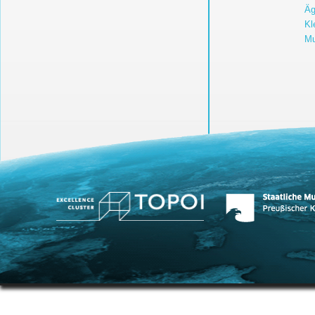
Äg
Kl
Mu