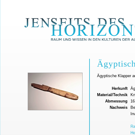
Ägyptisc
Ägyptische Klapper a
Herkunft
Äg
Material/Technik
Kn
Abmessung
16
Nachweis
Be
In
Ra
Ho