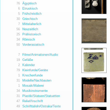
76
Ägyptisch
6
Etruskisch
5
Frühchristlich
30
Griechisch
7
Mittelalterlich
56
Neuzeitlich
25
Prähistorisch
34
Römisch
50
Vorderasiatisch
7
Filme/Animationen/Audio
19
Gefäße
2
Kalender
79
Kleinfunde/Geräte
1
Knochenfunde
31
Modelle/Nachbauten
1
Mosaik/Malerei
34
Musikinstrumente
31
Plastik/Statuen/Statuetten
47
Relief/Inschrift
49
Schrifttafeln/Ostraka/Texte