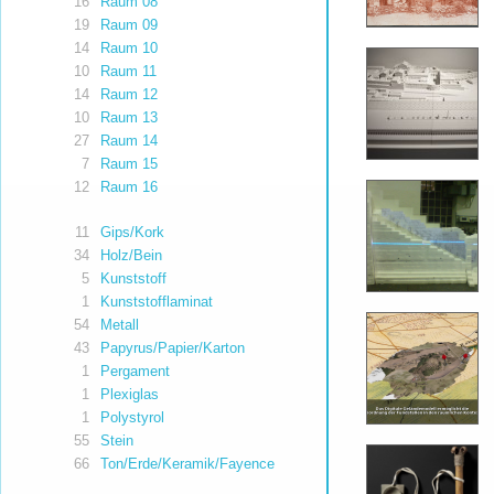
16
Raum 08
19
Raum 09
14
Raum 10
10
Raum 11
14
Raum 12
10
Raum 13
27
Raum 14
7
Raum 15
12
Raum 16
11
Gips/Kork
34
Holz/Bein
5
Kunststoff
1
Kunststofflaminat
54
Metall
43
Papyrus/Papier/Karton
1
Pergament
1
Plexiglas
1
Polystyrol
55
Stein
66
Ton/Erde/Keramik/Fayence